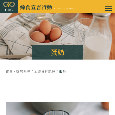
綠食宣言行動
Green Dining Pledge
蛋奶
首頁
/
趨勢報導
/
永續食材認證
/ 蛋奶