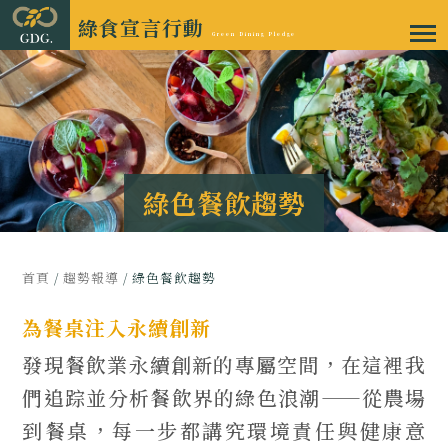
綠食宣言行動
Green Dining Pledge
綠色餐飲趨勢
首頁
/
趨勢報導
/ 綠色餐飲趨勢
為餐桌注入永續創新
發現餐飲業永續創新的專屬空間，在這裡我
們追踪並分析餐飲界的綠色浪潮——從農場
到餐桌，每一步都講究環境責任與健康意