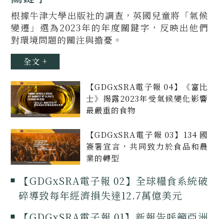
根據牛津大學出版社的調查，英國兒童將「氣候
變遷」選為2023年的年度關鍵字，反映出他們
對環境問題的關注與擔憂。
全文 +
【GDGxSRA電子報 04】《富比
士》揭露2023年受氣候變化影響
最嚴重的食物
【GDGxSRA電子報 03】134 國
簽署宣言，共同致力於食品和農
業的轉型
【GDGxSRA電子報 02】全球糧食系統破
碎導致每年經濟損失達12.7萬億美元
【GDGxSRA電子報 01】新報告呼籲亞洲