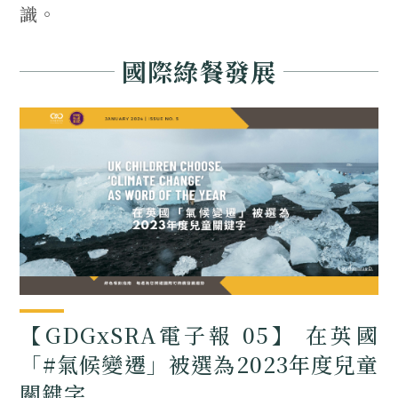
識。
國際綠餐發展
【GDGxSRA電子報 05】 在英國
「#氣候變遷」被選為2023年度兒童
關鍵字