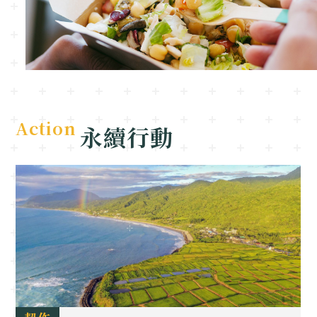
Action
永續行動