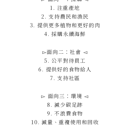
1. 注重產地
2. 支持農民和漁民
3. 提供更多植物和更好的肉
4. 採購永續海鮮
▻面向二：社會 ◅
5. 公平對待員工
6. 提供好的食物給人
7. 支持社區
▻ 面向三：環境 ◅
8. 減少碳足跡
9. 不浪費食物
10. 減量、重複使用和回收