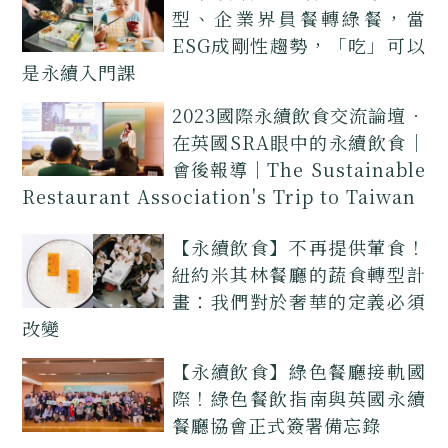
型、企業界員餐轉綠餐，當
ESG成剛性趨勢，「吃」可以
是永續入門課
2023國際永續飲食交流論壇．
在英國SRA眼中的永續飲食｜
會後報導｜The Sustainable
Restaurant Association's Trip to Taiwan
【永續飲食】不再提供葷食！
紐約米其林餐廳的蔬食轉型計
畫：我們對於奢華的定義必須
改變
【永續飲食】綠色餐廳接軌國
際！綠色餐飲指南與英國永續
餐廳協會正式簽署備忘錄