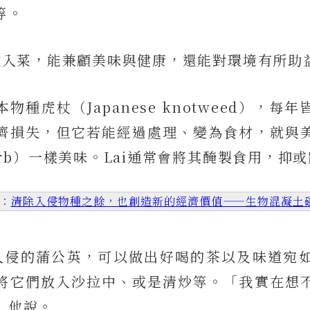
等。
來種入菜，能兼顧美味與健康，還能對環境有所助
物種虎杖（Japanese knotweed），每
濟損失，但它若能經過處理、變為食材，就與
arb）一樣美味。Lai通常會將其醃製食用，抑
映：
清除入侵物種之餘，也創造新的經濟價值——生物混凝土
掘入侵的蒲公英，可以做出好喝的茶以及味道宛
將它們放入沙拉中、或是清炒等。「我實在想
」他說。