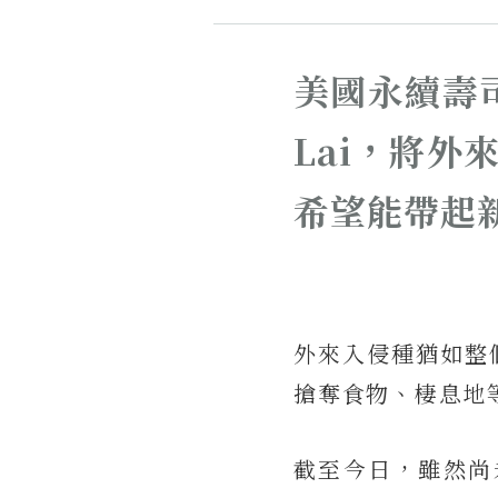
美國永續壽司
Lai，將
希望能帶起
外來入侵種猶如整
搶奪食物、棲息地
截至今日，雖然尚