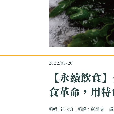
2022/05/20
【永續飲食】
食革命，用特
編輯
社企流｜編譯：蘇郁晴
攝