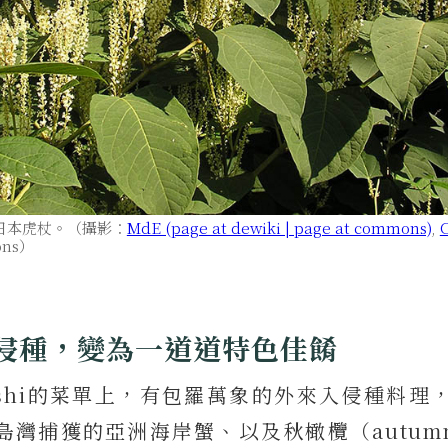
日本虎杖。（攝影：
MdE (page at dewiki | page at commons)
,
C
ons）
侵種，變為一道道特色佳餚
 Sushi的菜單上，有包羅萬象的外來入侵種料
灣捕獲的亞洲海岸蟹、以及秋橄欖（autumn 