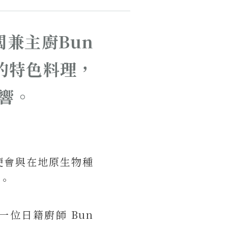
闆兼主廚Bun
的特色料理，
響。
便會與在地原生物種
。
位日籍廚師 Bun