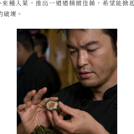
將外來種入菜，推出一道道精緻佳餚，希望能掀
的破壞。